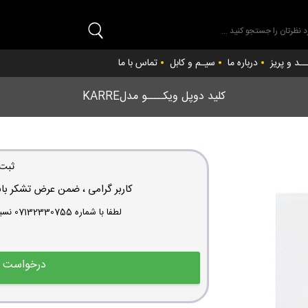
ــد و پریز
درباره ما
سیـم و کابل
تماس با ما
کلید دوپل ویکــــو مدلKARRE
ثبت
کاربر گرامی ، ضمن عرض تشکر باب
لطفا با شماره 07132330755 نسبت به سفارش گذاری کالا اقدام فرمایید.
درخواست ا