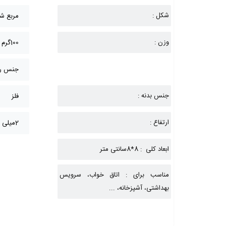
شکل :
مربع ش
وزن :
100گرم
جنس روک
جنس بدنه :
فلز
ارتفاع :
2میلی متر
ابعاد کلی : 8*8سانتی متر
مناسب برای : اتاق خواب، سرویس
بهداشتی، آشپزخانه، ...