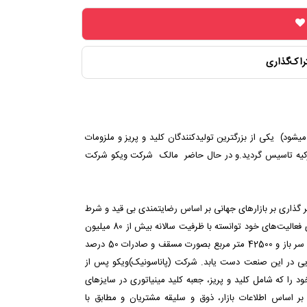
راک‌گذاری
شود) یکی از بزرگترین تولیدکنندگان کلید و پریز و ملزومات
 سال 1980 در شهر استانبول ترکیه تاسیس گردید.و در حال حاضر مالک شرکت ویکو شرکت
 گذاری بر بازارهای جهانی بر اساس رضایتمندی بی قید و شرط
مشتری می‌باشد. شرکت پاناسونیک(ویکو سابق) در راستای فعالیت‌های خود توانسته با ظرفیت سالانه بیش از 80 میلیون
قطعه کلید و پریز در مساحتی با 53500 متر مربع بصورت سر باز و 42500 متر مربع بصورت مسقف و صادرات 50 درصد
 جهان به جایگاه والایی در این صنعت دست یابد. شرکت (پاناسونیک)ویکو پس از
یت کیفیت در سال 2002 محصولات خود را که شامل کلید و پریز، جعبه کلید مینیاتوری در سایزهای
بر اساس اطلاعات بازار، ذوق و سلیقه مشتریان و مطابق با