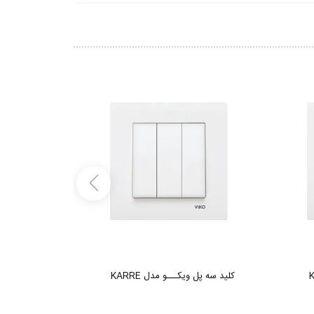
کلید سه پل ویکـــو مدل KARRE
پریز ساده 