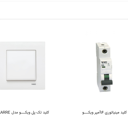
کلید مینیاتوری 16آمپر ویکـــو
کلید تک پل ویکـــو مدل KARRE