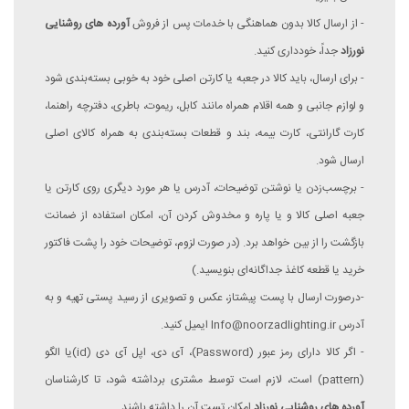
- از ارسال کالا بدون هماهنگی با خدمات پس از فروش
آورده های روشنایی
نورزاد
جداً، خودداری کنید.
- برای ارسال، باید کالا در جعبه یا کارتن اصلی خود به ‏خوبی بسته‌بندی شود
و لوازم جانبی و همه اقلام همراه مانند کابل، ریموت، باطری، دفترچه راهنما،
کارت گارانتی، کارت بیمه، بند و قطعات بسته‌بندی به همراه کالای اصلی
ارسال شود.
- برچسب‌زدن یا نوشتن توضیحات، آدرس یا هر مورد دیگری روی کارتن یا
جعبه اصلی کالا و یا پاره و مخدوش کردن آن، امکان استفاده از ضمانت
بازگشت را از بین خواهد برد. (در صورت لزوم، توضیحات خود را پشت فاکتور
خرید یا قطعه کاغذ جداگانه‌ای بنویسید.)
-درصورت ارسال با پست پیشتاز، عکس و تصویری از رسید پستی تهیه و به
آدرس Info@noorzadlighting.ir ایمیل کنید.
- اگر کالا دارای رمز عبور (Password)، آی دی، اپل آی دی (id)یا الگو
(pattern) است، لازم است توسط مشتری برداشته شود، تا کارشناسان
آورده های روشنایی نورزاد
امکان تست آن را داشته باشند.